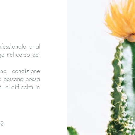
fessionale e al
ge nel corso dei
una condizione
la persona possa
i e difficoltà in
e?