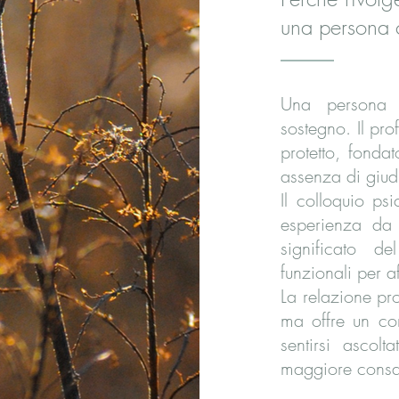
una persona 
Una persona c
sostegno. Il pro
protetto, fonda
assenza di giud
Il colloquio ps
esperienza da 
significato d
funzionali per af
La relazione pro
ma offre un co
sentirsi asco
maggiore consa