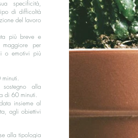
ua specificità,
ipo di difficoltà
uzione del lavoro
ata più breve e
o maggiore per
li o emotivi più
 minuti.
 sostegno alla
a di 60 minuti.
data insieme al
a, agli obiettivi
se alla tipologia