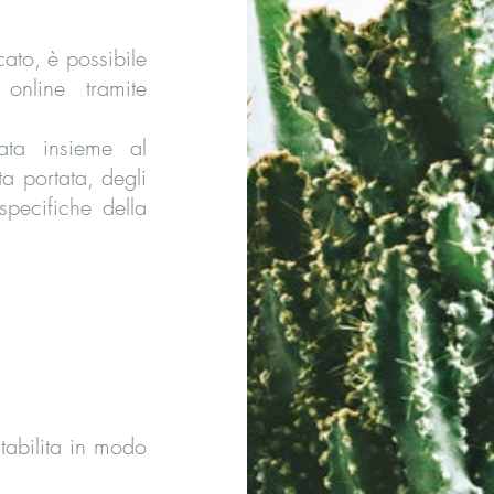
ato, è possibile
online tramite
ata insieme al
ta portata, degli
specifiche della
tabilita in modo