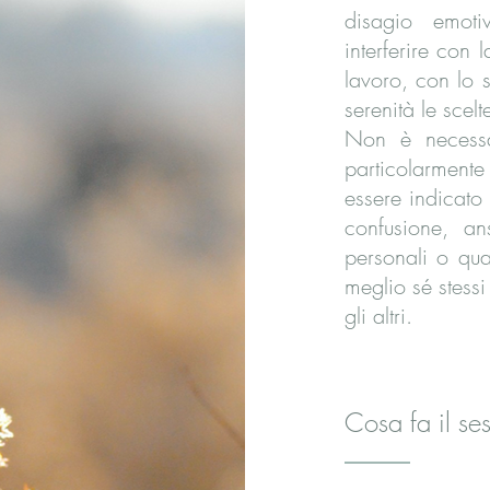
disagio emoti
interferire con l
lavoro, con lo s
serenità le scel
Non è necessar
particolarment
essere indicato
confusione, ansi
personali o qu
meglio sé stessi
gli altri.
Cosa fa il se