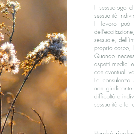
Il sessuologo cl
sessualità indiv
Il lavoro può 
dell’eccitazion
sessuale, dell’i
proprio corpo, l
Quando necessa
aspetti medici e
con eventuali va
La consulenza 
non giudicante 
difficoltà e ind
sessualità e la 
Perché rivolg