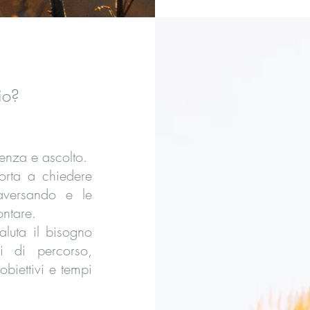
io?
enza e ascolto.
orta a chiedere
raversando e le
ontare.
aluta il bisogno
i di percorso,
biettivi e tempi